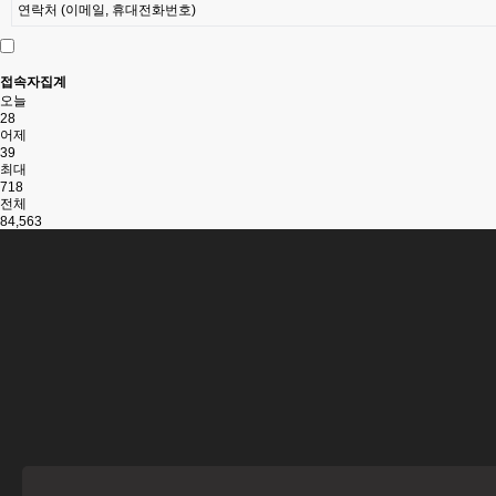
연락처 (이메일, 휴대전화번호)
접속자집계
오늘
28
어제
39
최대
718
전체
84,563